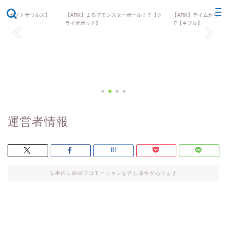
害【ギガノトサウルス】
【ARK】まるでモンスターボール！？【ク
ARK
【ARK】テイムからブ
ARK
ライオポッド】
で【キブル】
運営者情報
記事内に商品プロモーションを含む場合があります