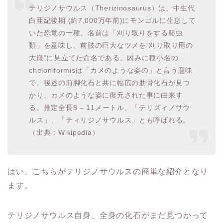
テリジノサウルス
（
Therizinosaurus
）は、中生代
白亜紀後期 (約7,000万年前)にモンゴルに生息して
いた恐竜の一種。名前は「刈り取りをする爬虫
類」を意味し、前肢の巨大なツメを“刈り取り用の
大鎌”に見立てた命名である。因みに種小名の
cheloniformisは「カメのような姿の」と言う意味
で、後述の前脚化石と共に幅広の肋骨化石が見つ
かり、カメのような姿に復元された事に由来す
る。推定全長8 – 11メートル。「
テリズィノサウ
ルス
」、「
ティリジノサウルス
」とも呼ばれる。
（出典：Wikipedia）
はい、こちらがテリジノサウルスの簡単な紹介となり
ます。
テリジノサウルス自身、全身の化石がまだ見つかって