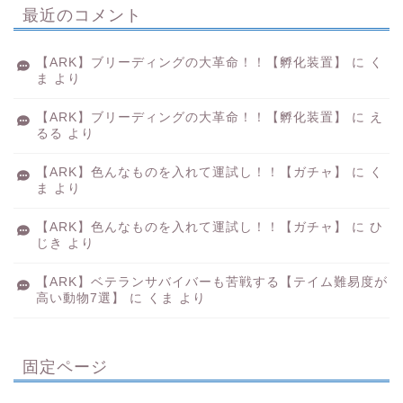
最近のコメント
【ARK】ブリーディングの大革命！！【孵化装置】
に
く
ま
より
【ARK】ブリーディングの大革命！！【孵化装置】
に
え
るる
より
【ARK】色んなものを入れて運試し！！【ガチャ】
に
く
ま
より
【ARK】色んなものを入れて運試し！！【ガチャ】
に
ひ
じき
より
【ARK】ベテランサバイバーも苦戦する【テイム難易度が
高い動物7選】
に
くま
より
固定ページ