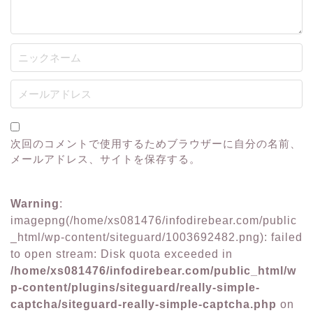
次回のコメントで使用するためブラウザーに自分の名前、
メールアドレス、サイトを保存する。
Warning
:
imagepng(/home/xs081476/infodirebear.com/public
_html/wp-content/siteguard/1003692482.png): failed
to open stream: Disk quota exceeded in
/home/xs081476/infodirebear.com/public_html/w
p-content/plugins/siteguard/really-simple-
captcha/siteguard-really-simple-captcha.php
on