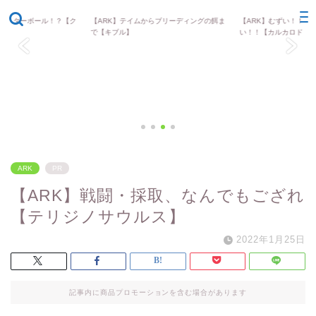
モンスターボール！？【ク
【ARK】テイムからブリーディングの餌ま
ARK
【ARK】むずい！！め
ARK
で【キブル】
い！！【カルカロドン..
ARK
PR
【ARK】戦闘・採取、なんでもござれ
【テリジノサウルス】
2022年1月25日
記事内に商品プロモーションを含む場合があります