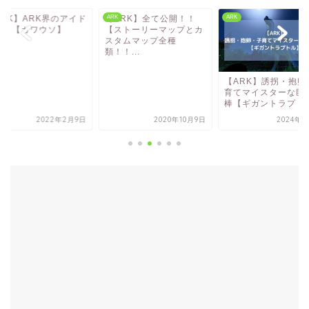
ARK】ARK界のアイド
【ARK】全て公開！！
ARK
ARK
！！【カワウソ】
【ストーリーマップとカ
スタムマップ全種
類！！...
【ARK】誘拐・抱卵
育てマイスターな巨
棒【ギガントラプトル.
2022年2月9日
2020年10月9日
2024年4